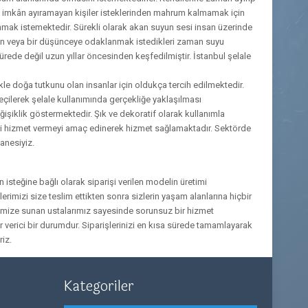
i imkân ayıramayan kişiler isteklerinden mahrum kalmamak için
sunmak istemektedir. Sürekli olarak akan suyun sesi insan üzerinde
aman veya bir düşünceye odaklanmak istedikleri zaman suyu
rede değil uzun yıllar öncesinden keşfedilmiştir. İstanbul şelale
kle doğa tutkunu olan insanlar için oldukça tercih edilmektedir.
 seçilerek şelale kullanımında gerçekliğe yaklaşılması
eğişiklik göstermektedir. Şık ve dekoratif olarak kullanımla
teli hizmet vermeyi amaç edinerek hizmet sağlamaktadır. Sektörde
tanesiyiz.
 isteğine bağlı olarak siparişi verilen modelin üretimi
erimizi size teslim ettikten sonra sizlerin yaşam alanlarına hiçbir
rimize sunan ustalarımız sayesinde sorunsuz bir hizmet
 verici bir durumdur. Siparişlerinizi en kısa sürede tamamlayarak
riz.
Kategoriler