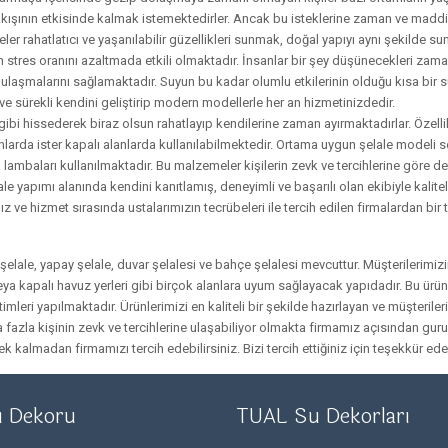
kışının etkisinde kalmak istemektedirler. Ancak bu isteklerine zaman ve madd
eler rahatlatıcı ve yaşanılabilir güzellikleri sunmak, doğal yapıyı aynı şekilde 
an stres oranını azaltmada etkili olmaktadır. İnsanlar bir şey düşünecekleri z
ulaşmalarını sağlamaktadır. Suyun bu kadar olumlu etkilerinin olduğu kısa bir sü
 sürekli kendini geliştirip modern modellerle her an hizmetinizdedir.
 gibi hissederek biraz olsun rahatlayıp kendilerine zaman ayırmaktadırlar. Özelli
alanlarda ister kapalı alanlarda kullanılabilmektedir. Ortama uygun şelale modeli
ı lambaları kullanılmaktadır. Bu malzemeler kişilerin zevk ve tercihlerine göre d
le yapımı alanında kendini kanıtlamış, deneyimli ve başarılı olan ekibiyle kali
 ve hizmet sırasında ustalarımızın tecrübeleri ile tercih edilen firmalardan bir 
elale, yapay şelale, duvar şelalesi ve bahçe şelalesi mevcuttur. Müşterilerimizin
veya kapalı havuz yerleri gibi birçok alanlara uyum sağlayacak yapıdadır. Bu ürünl
ri yapılmaktadır. Ürünlerimizi en kaliteli bir şekilde hazırlayan ve müşterile
zla kişinin zevk ve tercihlerine ulaşabiliyor olmakta firmamız açısından gurur
kalmadan firmamızı tercih edebilirsiniz. Bizi tercih ettiğiniz için teşekkür ede
u Dekoru
TUAL Su Dekorları