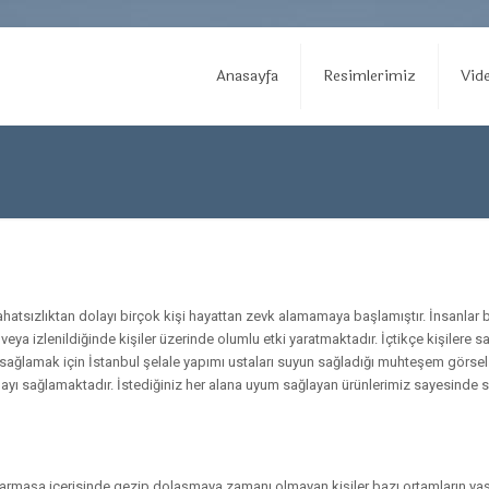
Anasayfa
Resimlerimiz
Vide
i rahatsızlıktan dolayı birçok kişi hayattan zevk alamamaya başlamıştır. İnsanla
eya izlenildiğinde kişiler üzerinde olumlu etki yaratmaktadır. İçtikçe kişilere s
ağlamak için İstanbul şelale yapımı ustaları suyun sağladığı muhteşem görsel man
tmayı sağlamaktadır. İstediğiniz her alana uyum sağlayan ürünlerimiz sayesinde s
karmaşa içerisinde gezip dolaşmaya zamanı olmayan kişiler bazı ortamların yaş