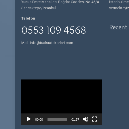
Yunus Emre Mahallesi Bağdat Caddesi No:45/A
İstanbul mer
Sancaktepe/İstanbul
vermekteyiz
Telefon
Recent
0553 109 4568
Mail: info@tualsudekorlari.com
Video
oynatıcı
00:00
01:57