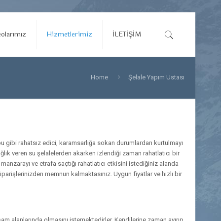
olarımız
Hizmetlerimiz
İLETİŞİM
Home
Şelale Yapım Ustası
r bu gibi rahatsız edici, karamsarlığa sokan durumlardan kurtulmayı
ağlık veren su şelalelerden akarken izlendiği zaman rahatlatıcı bir
zarayı ve etrafa saçtığı rahatlatıcı etkisini istediğiniz alanda
iparişlerinizden memnun kalmaktasınız. Uygun fiyatlar ve hızlı bir
am alanlarında olmasını istemektedirler. Kendilerine zaman ayırıp