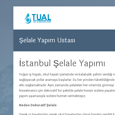
Şelale Yapım Ustası
İstanbul Şelale Yapımı
Yoğun iş hayatı, okul hayatı içerisinde ve kalabalık şehrin verdiğ
sağlayacak yollar aramaya başlarlar. Su her yönden tüketildiğinde v
etki sağlamaktadır. Aynı zamanda şelaleleri her ortamda görmeyi s
hissetmeniz için dekoratif bir şekilde şelale hissini sizlere yaşa
yapım aşamasıyla sizlere hizmet vermekteyiz.
Neden Dekoratif Şelale
Gerek iş hayatından gerek okul hayatından olsun hayatın verdiği 