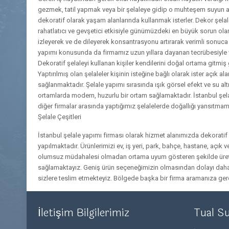
gezmek, tatil yapmak veya bir şelaleye gidip o muhteşem suyun a
dekoratif olarak yaşam alanlarında kullanmak isterler. Dekor şelal
rahatlatıcı ve gevşetici etkisiyle günümüzdeki en büyük sorun ol
izleyerek ve de dileyerek konsantrasyonu artırarak verimli sonuca 
yapımı konusunda da firmamız uzun yıllara dayanan tecrübesiyle ve
Dekoratif şelaleyi kullanan kişiler kendilerini doğal ortama gitmiş
Yaptırılmış olan şelaleler kişinin isteğine bağlı olarak ister açık 
sağlanmaktadır. Şelale yapımı sırasında ışık görsel efekt ve su alt
ortamlarda modern, huzurlu bir ortam sağlamaktadır. İstanbul şela
diğer firmalar arasında yaptığımız şelalelerde doğallığı yansıtmamız
Şelale Çeşitleri
İstanbul şelale yapımı firması olarak hizmet alanımızda dekoratif ş
yapılmaktadır. Ürünlerimizi ev, iş yeri, park, bahçe, hastane, açık 
olumsuz müdahalesi olmadan ortama uyum gösteren şekilde üretimle
sağlamaktayız. Geniş ürün seçeneğimizin olmasından dolayı daha fa
sizlere teslim etmekteyiz. Bölgede başka bir firma aramanıza gerek 
İletişim Bilgilerimiz
Tual S