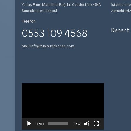
Yunus Emre Mahallesi Bağdat Caddesi No:45/A
İstanbul mer
Sancaktepe/İstanbul
vermekteyiz
Telefon
Recent
0553 109 4568
Mail: info@tualsudekorlari.com
Video
oynatıcı
00:00
01:57