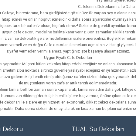
sayfamızı ziyaret edebil
Cafeleriniz Dekorlarımız İle Daha
ir Cafeye, bir restorana, bara girdiğinizde gözünüze ilk çarpan şey o alanın nası
hitap etmeli ve onları hoşnut etmelidir ki daha sonra ziyaretçiler oturmaya kara
içecek tarzı bir cafeniz olsun, hiç fark etmez! Sizlerle de gerekli ayrıntıları 
uygun cafe dekoru modeline birlikte karar veririz. Son zamanlar sıklıkla tercih
lanınız var ise dekoratik şelale modellerimizi sizlere önerebiliriz. Böylelikle m
em vermeli ve en doğru Cafe dekorları ile mekanı açmalısınız. Hangi yiyecek iç
ziyafet vermeden verimi alamaz, yaptığınız işte başarıya ulaşamazsınız.
Uygun Fiyatlı Cafe Dekorları
yapmaktır. Müşteri kitlenize kolay hitap edebileceğiniz ve onların ulaşımının kol
timiz bu noktada sırtınızı güvenle yaslayabileceğiniz en iyi hizmettir. Fazlaca 
uzu gidermek içi tercih etmiş olduğunuz cafeler sizleri daha çok yoracak dekor 
ile müşterilerini yoran cafeler artık tercih edilmemektedir.
erin kimisi belli bir zaman sonra kapanarak, kimisi ise adını daha çok kitleye 
urnunuzun dikine giderek işinin ehli kişilere başvurmaz, önüne çıkan cafe deko
fe dekorları ile sizlere en iyi hizmeti en ekonomik, dikkat çekici dekorlarla sun
pmaktır. Daha sonra sizlerinde onayı alarak en kısa zaman bu planı cafenize so
u Dekoru
TUAL Su Dekorları