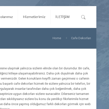
olarımız
Hizmetlerimiz
İLETİŞİM
Home
Cafe Dekorları
ne ulaşmak yalnızca sizlerin elinde olan bir durumdur. Bir cafe,
iğiniz kitleye ulaşamayabilirsiniz. Daha çok duyulmak daha çok
ermenizdir. Gelen konukların keyifli zaman geçirmesi o cafenin
şarılı cafe dekorları hizmeti ile sizlere yalnızca bir telefon, bir
re uygulayarak insanlar tarafından daha çok beğenilmek, daha çok
nseptinize uygun dekorları sizlere sunacaktır. Dilerseniz tamamen
an sıkıldıysanız sizlere bu konu da yenilikçi fikirlerimile hizmet
ı ve daha önce yapmış olduğumuz farklı dekorları görmek için web