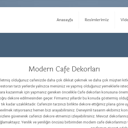
Anasayfa
Resimlerimiz
Vide
Modern Cafe Dekorları
şletmiş olduğunuz cafenizde daha çok dikkat çekmek ve daha çok müşteri kitlesi
restoran tarzı yerlerde yalnızca menünüz ve yapmış olduğunuz yemeklerle isted
ara kazanmak için yapmanız gereken öncelikle Cafe dekorları konusuna önem v
ğru dekore edilmesinden geçer. Firmamız yıllardır bu konuda göstermiş olduğu ba
tık kadar uzaklıktadır. Cafenizin tarzınızı birlikte dekore ettiğimiz plana gö
evilmek istiyorsanız hemen bizi arayabilirsiniz. Deneyimli tasarım ekibimiz ko
bizlere güvenerek cafenizi dekore etmemizi izleyebilirsiniz. Mevcut dekorlarınızd
ğlamaktayız. Yenilik ve yeniliğin öncüsü birbirinden modern cafe dekorlarımız