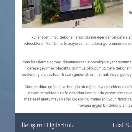
B
kullanabilinir. Su dekorları arasında ise eğer dar bir cafe a
edeceklerdir. Yeni bir cafe açıyorsanız mutlaka görünümüne de ön
Yeni bir işletme açmayı düşünüyorsanız önceliğiniz yer araştırması 
cafeye çevirmek olacaktır. Sunmuş olduğumuz Cafe dekorları hizme
süslenmiş olan cafedir. Bazen günün stresini atmak ve yorgunluğun
Günden düne çoğalan ve her gün bir diğerine yenisi eklenen cafel
devam etmektedir. Cafe dekorları konusunda yardım almaz ve b
maalesef unutulmaya kadar gidebilir. Birbirinden uygun fiyatlı ca
mekana uygun bir dekor planı ya
İletişim Bilgilerimiz
Tual S