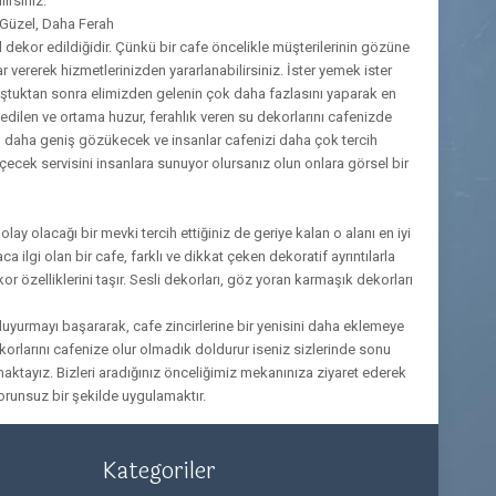
irsiniz.
 Güzel, Daha Ferah
l dekor edildiğidir. Çünkü bir cafe öncelikle müşterilerinin gözüne
r vererek hizmetlerinizden yararlanabilirsiniz. İster yemek ister
konuştuktan sonra elimizden gelenin çok daha fazlasını yaparak en
 edilen ve ortama huzur, ferahlık veren su dekorlarını cafenizde
ekan daha geniş gözükecek ve insanlar cafenizi daha çok tercih
ecek servisini insanlara sunuyor olursanız olun onlara görsel bir
ay olacağı bir mevki tercih ettiğiniz de geriye kalan o alanı en iyi
ilgi olan bir cafe, farklı ve dikkat çeken dekoratif ayrıntılarla
özelliklerini taşır. Sesli dekorları, göz yoran karmaşık dekorları
duyurmayı başararak, cafe zincirlerine bir yenisini daha eklemeye
rlarını cafenize olur olmadık doldurur iseniz sizlerinde sonu
maktayız. Bizleri aradığınız önceliğimiz mekanınıza ziyaret ederek
runsuz bir şekilde uygulamaktır.
Kategoriler