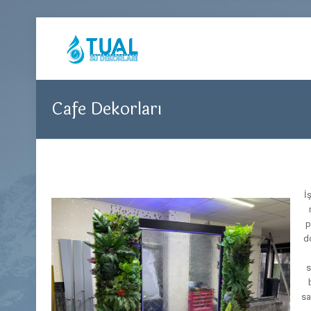
Cafe Dekorları
İ
p
do
s
sa